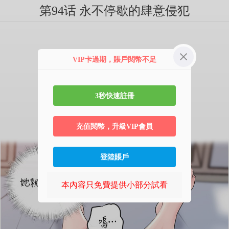
第94话 永不停歇的肆意侵犯
VIP卡過期，賬戶閱幣不足
3秒快速註冊
充值閱幣，升級VIP會員
登陸賬戶
本內容只免費提供小部分試看