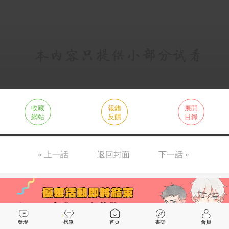
收藏
報錯
展開
網站
反饋
目錄
« 上一話
返回封面
下一話 »
發現
榜單
首页
書架
會員